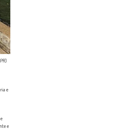
-PR)
ria e
de
nte e