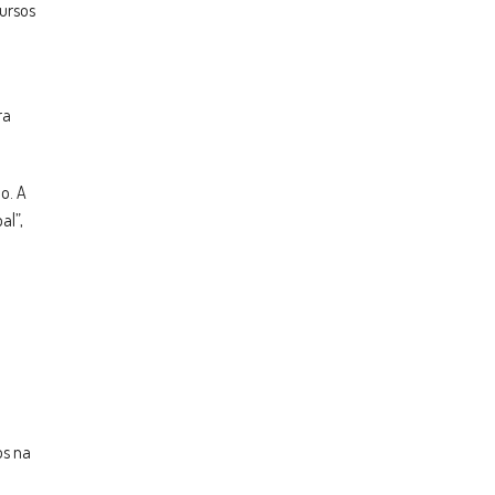
ursos
ra
o. A
al”,
os na