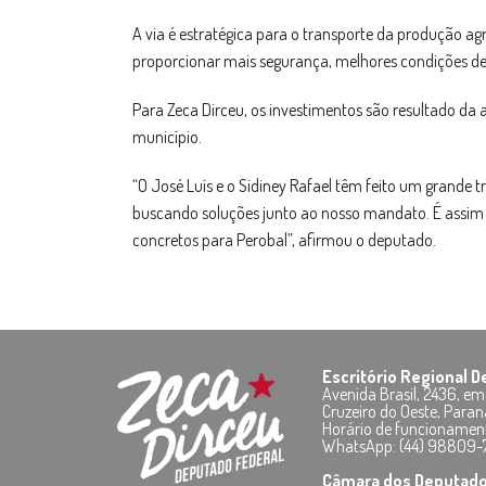
A via é estratégica para o transporte da produção ag
proporcionar mais segurança, melhores condições de 
Para Zeca Dirceu, os investimentos são resultado da
município.
“O José Luís e o Sidiney Rafael têm feito um grande 
buscando soluções junto ao nosso mandato. É assi
concretos para Perobal”, afirmou o deputado.
Escritório Regional 
Avenida Brasil, 2436, em
Cruzeiro do Oeste, Paran
Horário de funcionamen
WhatsApp: (44) 98809
Câmara dos Deputad