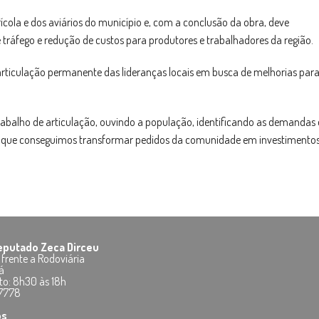
rícola e dos aviários do município e, com a conclusão da obra, deve
tráfego e redução de custos para produtores e trabalhadores da região.
 articulação permanente das lideranças locais em busca de melhorias para
trabalho de articulação, ouvindo a população, identificando as demandas 
m que conseguimos transformar pedidos da comunidade em investimento
Deputado Zeca Dirceu
 frente a Rodoviária
á
to: 8h30 às 18h
-7778
os