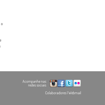
 o
e
s
Acompanhe nas
redes sociais
Colaboradores
|
Webmail