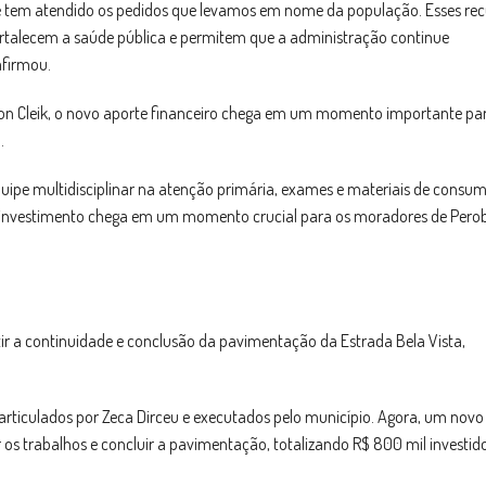
 e tem atendido os pedidos que levamos em nome da população. Esses rec
rtalecem a saúde pública e permitem que a administração continue
afirmou.
ison Cleik, o novo aporte financeiro chega em um momento importante pa
.
quipe multidisciplinar na atenção primária, exames e materiais de consum
e investimento chega em um momento crucial para os moradores de Perob
r a continuidade e conclusão da pavimentação da Estrada Bela Vista,
 articulados por Zeca Dirceu e executados pelo município. Agora, um novo
os trabalhos e concluir a pavimentação, totalizando R$ 800 mil investid