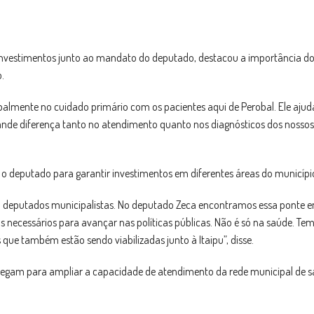
s investimentos junto ao mandato do deputado, destacou a importância d
.
palmente no cuidado primário com os pacientes aqui de Perobal. Ele ajud
rande diferença tanto no atendimento quanto nos diagnósticos dos nossos
o deputado para garantir investimentos em diferentes áreas do municípi
om deputados municipalistas. No deputado Zeca encontramos essa ponte e
os necessários para avançar nas políticas públicas. Não é só na saúde. Te
ue também estão sendo viabilizadas junto à Itaipu”, disse.
 chegam para ampliar a capacidade de atendimento da rede municipal de 