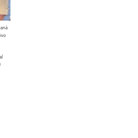
araná
tivo
al
O