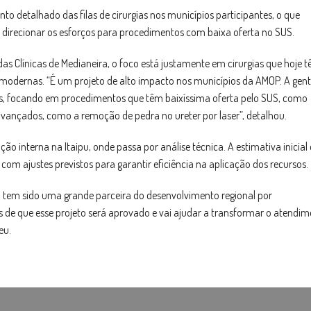
o detalhado das filas de cirurgias nos municípios participantes, o que
is e direcionar os esforços para procedimentos com baixa oferta no SUS.
as Clínicas de Medianeira, o foco está justamente em cirurgias que hoje 
s modernas. “É um projeto de alto impacto nos municípios da AMOP. A gen
ias, focando em procedimentos que têm baixíssima oferta pelo SUS, como
avançados, como a remoção de pedra no ureter por laser”, detalhou.
ção interna na Itaipu, onde passa por análise técnica. A estimativa inicial 
m ajustes previstos para garantir eficiência na aplicação dos recursos.
ipu tem sido uma grande parceira do desenvolvimento regional por
 de que esse projeto será aprovado e vai ajudar a transformar o atendi
eu.