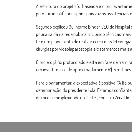
A estrutura do projeto foi baseada em um levantament
permitiu identificar os principais vazios assistencia
Segundo explicou Guilherme Binder, CEO do Hospital d
pouca saída na rede pública, incluindo técnicas mai
tem um plano piloto de realizar cerca de 500 cirurg
cirurgias por videolaparoscopia e tratamentos mais 
O projeto já foi protocolado e está em fase de tramita
um investimento de aproximadamente R$ 5 milhões, co
Para o parlamentar, a expectativa é positiva. “A Ita
determinação do presidente Lula. Estamos confiantes
de média complexidade no Oeste”, concluiu Zeca Dirc