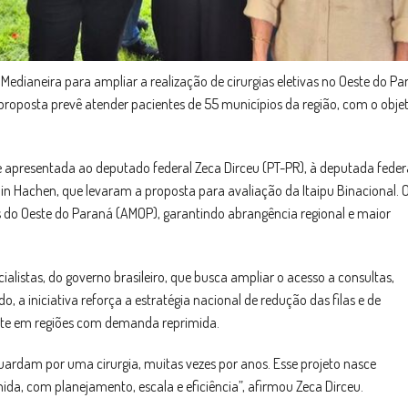
Medianeira para ampliar a realização de cirurgias eletivas no Oeste do P
 proposta prevê atender pacientes de 55 municípios da região, com o obje
l e apresentada ao deputado federal Zeca Dirceu (PT-PR), à deputada feder
in Hachen, que levaram a proposta para avaliação da Itaipu Binacional. 
 do Oeste do Paraná (AMOP), garantindo abrangência regional e maior
listas, do governo brasileiro, que busca ampliar o acesso a consultas,
o, a iniciativa reforça a estratégia nacional de redução das filas e de
nte em regiões com demanda reprimida.
ardam por uma cirurgia, muitas vezes por anos. Esse projeto nasce
da, com planejamento, escala e eficiência”, afirmou Zeca Dirceu.