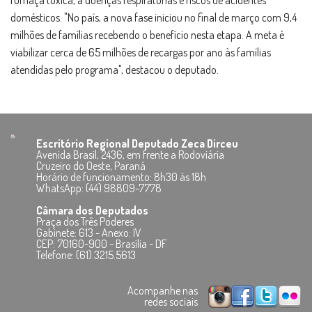
fumaça tóxica, a doenças respiratórias e riscos de acidentes
domésticos. "No país, a nova fase iniciou no final de março com 9,4
milhões de famílias recebendo o benefício nesta etapa. A meta é
viabilizar cerca de 65 milhões de recargas por ano às famílias
atendidas pelo programa", destacou o deputado.
Escritório Regional Deputado Zeca Dirceu
Avenida Brasil, 2436, em frente a Rodoviária
Cruzeiro do Oeste, Paraná
Horário de funcionamento: 8h30 às 18h
WhatsApp: (44) 98809-7778
Câmara dos Deputados
Praça dos Três Poderes
Gabinete: 613 - Anexo: IV
CEP: 70160-900 - Brasília - DF
Telefone: (61) 3215.5613
Acompanhe nas
redes sociais