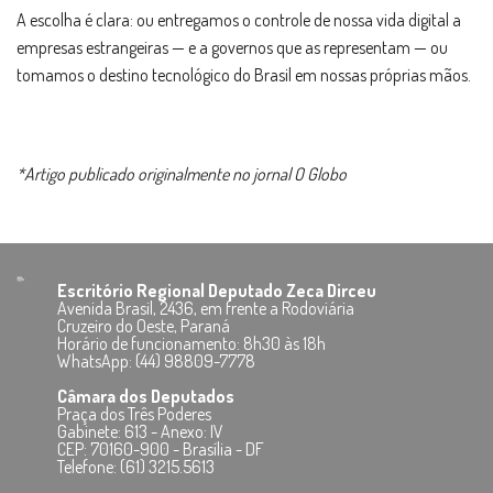
A escolha é clara: ou entregamos o controle de nossa vida digital a
empresas estrangeiras — e a governos que as representam — ou
tomamos o destino tecnológico do Brasil em nossas próprias mãos.
*Artigo publicado originalmente no jornal O Globo
Escritório Regional Deputado Zeca Dirceu
Avenida Brasil, 2436, em frente a Rodoviária
Cruzeiro do Oeste, Paraná
Horário de funcionamento: 8h30 às 18h
WhatsApp: (44) 98809-7778
Câmara dos Deputados
Praça dos Três Poderes
Gabinete: 613 - Anexo: IV
CEP: 70160-900 - Brasília - DF
Telefone: (61) 3215.5613