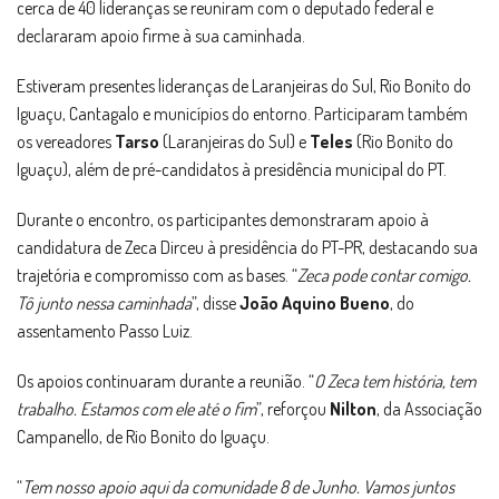
cerca de 40 lideranças se reuniram com o deputado federal e
declararam apoio firme à sua caminhada.
Estiveram presentes lideranças de Laranjeiras do Sul, Rio Bonito do
Iguaçu, Cantagalo e municípios do entorno. Participaram também
os vereadores
Tarso
(Laranjeiras do Sul) e
Teles
(Rio Bonito do
Iguaçu), além de pré-candidatos à presidência municipal do PT.
Durante o encontro, os participantes demonstraram apoio à
candidatura de Zeca Dirceu à presidência do PT-PR, destacando sua
trajetória e compromisso com as bases. “
Zeca pode contar comigo.
Tô junto nessa caminhada
”, disse
João Aquino Bueno
, do
assentamento Passo Luiz.
Os apoios continuaram durante a reunião. “
O Zeca tem história, tem
trabalho. Estamos com ele até o fim
”, reforçou
Nilton
, da Associação
Campanello, de Rio Bonito do Iguaçu.
“
Tem nosso apoio aqui da comunidade 8 de Junho. Vamos juntos